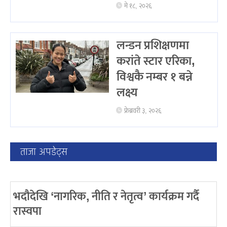
मे १८, २०२६
लन्डन प्रशिक्षणमा
करांते स्टार एरिका,
विश्वकै नम्बर १ बन्ने
लक्ष्य
फ्रेब्रवरी ३, २०२६
ताजा अपडेट्स
भदौदेखि ‘नागरिक, नीति र नेतृत्व’ कार्यक्रम गर्दै
रास्वपा