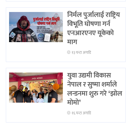
निर्मल पुर्जालाई राष्ट्रिय
विभूति घोषणा गर्न
एनआरएनए यूकेको
माग
१३ घन्टा अगाडि
युवा उद्यमी विकास
नेपाल र सुष्मा शर्माले
लन्डनमा शुरु गरे ‘झोल
मोमो’
१६ घन्टा अगाडि