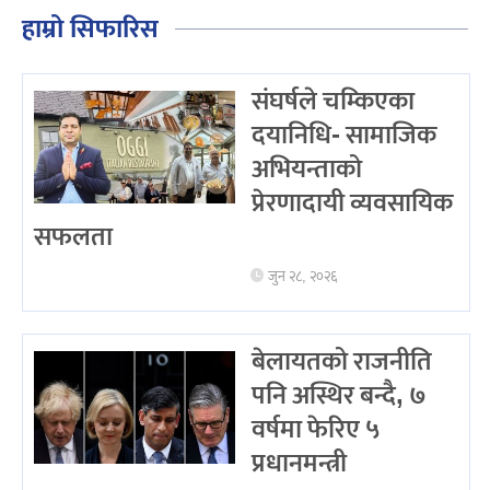
हाम्रो सिफारिस
संघर्षले चम्किएका
दयानिधि- सामाजिक
अभियन्ताको
प्रेरणादायी व्यवसायिक
सफलता
जुन २८, २०२६
बेलायतको राजनीति
पनि अस्थिर बन्दै, ७
वर्षमा फेरिए ५
प्रधानमन्त्री