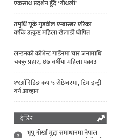
एकसाथ प्रदर्शन हुँदै ‘गौथली’
तमुधिं यूके गुडवील एम्बास्डर एरिका
वर्षकै उत्कृष्ट महिला खेलाडी घोषित
लन्डनको कोभेन्ट गार्डेनमा चार जनामाथि
चक्कु प्रहार, ४७ वर्षीया महिला पक्राउ
१९औँ रेडिङ कप ५ सेप्टेम्बरमा, टिम इन्ट्री
गर्न आव्हान
ट्रेन्डिङ
भूपू गोर्खा मुद्दा समाधानमा नेपाल
१