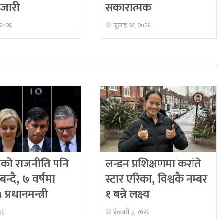
जारी
सकारात्मक
 २०२६
जुलाइ ३१, २०२६
को राजनीति पनि
लन्डन प्रशिक्षणमा करांते
बन्दै, ७ वर्षमा
स्टार एरिका, विश्वकै नम्बर
प्रधानमन्त्री
१ बन्ने लक्ष्य
२६
फ्रेब्रवरी ३, २०२६