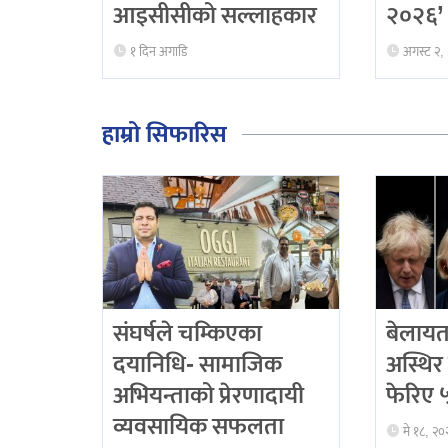
आइसीसीको सल्लाहकार
२०२६’ 
१ दिन अगाडि
अगस्ट २,
हाम्रो सिफारिस
संघर्षले चम्किएका
बेलायत
दयानिधि- सामाजिक
अस्थिर 
अभियन्ताको प्रेरणादायी
फेरिए ५ 
व्यवसायिक सफलता
मे १८, २०