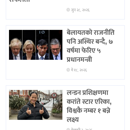
जुन २८, २०२६
बेलायतको राजनीति
पनि अस्थिर बन्दै, ७
वर्षमा फेरिए ५
प्रधानमन्त्री
मे १८, २०२६
लन्डन प्रशिक्षणमा
करांते स्टार एरिका,
विश्वकै नम्बर १ बन्ने
लक्ष्य