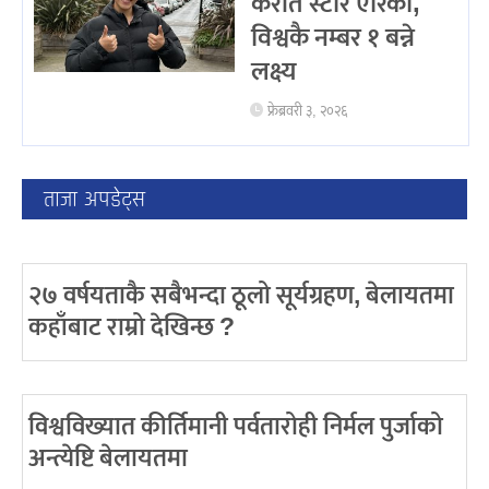
करांते स्टार एरिका,
विश्वकै नम्बर १ बन्ने
लक्ष्य
फ्रेब्रवरी ३, २०२६
ताजा अपडेट्स
२७ वर्षयताकै सबैभन्दा ठूलो सूर्यग्रहण, बेलायतमा
कहाँबाट राम्रो देखिन्छ ?
विश्वविख्यात कीर्तिमानी पर्वतारोही निर्मल पुर्जाको
अन्त्येष्टि बेलायतमा