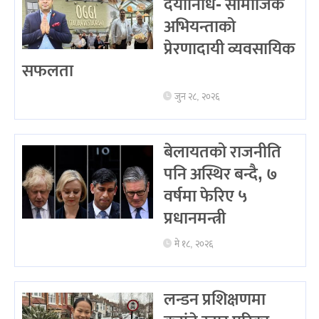
दयानिधि- सामाजिक
अभियन्ताको
प्रेरणादायी व्यवसायिक
सफलता
जुन २८, २०२६
बेलायतको राजनीति
पनि अस्थिर बन्दै, ७
वर्षमा फेरिए ५
प्रधानमन्त्री
मे १८, २०२६
लन्डन प्रशिक्षणमा