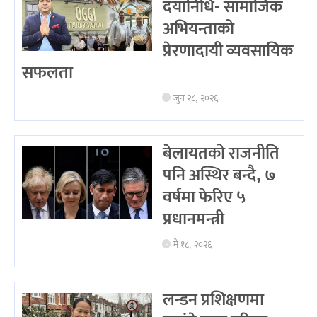
दयानिधि- सामाजिक
अभियन्ताको
प्रेरणादायी व्यवसायिक
सफलता
जुन २८, २०२६
बेलायतको राजनीति
पनि अस्थिर बन्दै, ७
वर्षमा फेरिए ५
प्रधानमन्त्री
मे १८, २०२६
लन्डन प्रशिक्षणमा