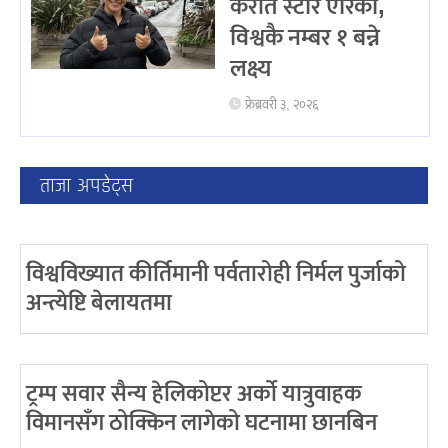
करांते स्टार एरिका,
विश्वकै नम्बर १ बन्ने
लक्ष्य
फ्रेब्रवरी ३, २०२६
ताजा अपडेट्स
विश्वविख्यात कीर्तिमानी पर्वतारोही निर्मल पुर्जाको
अन्त्येष्टि बेलायतमा
ट्रम्प सवार सैन्य हेलिकोप्टर अर्को यात्रुवाहक
विमानसँग ठोक्किन लागेको घटनामा छानबिन