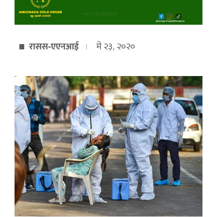
रासस-एएनआई
मे २३, २०२०