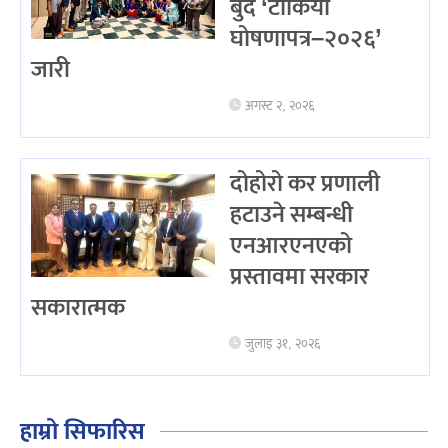
बुँदे ‘टोकियो
घोषणापत्र–२०२६’
जारी
अगस्ट २, २०२६
दोहोरो कर प्रणाली
हटाउने सम्बन्धी
एनआरएनएको
प्रस्तावमा सरकार
सकारात्मक
जुलाइ ३१, २०२६
हाम्रो सिफारिस