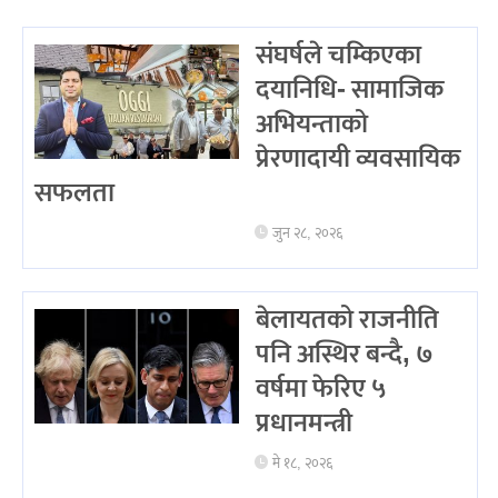
संघर्षले चम्किएका
दयानिधि- सामाजिक
अभियन्ताको
प्रेरणादायी व्यवसायिक
सफलता
जुन २८, २०२६
बेलायतको राजनीति
पनि अस्थिर बन्दै, ७
वर्षमा फेरिए ५
प्रधानमन्त्री
मे १८, २०२६