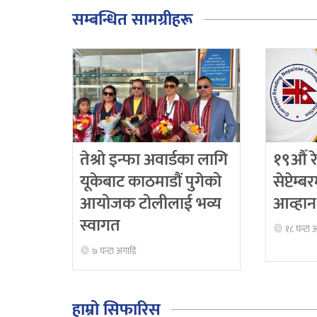
सम्बन्धित सामग्रीहरू
तेश्रो इन्फा अवार्डका लागि
१९औँ र
यूकेबाट काठमाडौं पुगेको
सेप्टेम्ब
आयोजक टोलीलाई भव्य
आव्हान
स्वागत
१८ घन्टा 
७ घन्टा अगाडि
हाम्रो सिफारिस