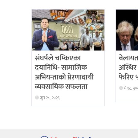
संघर्षले चम्किएका
बेलायत
दयानिधि- सामाजिक
अस्थिर 
अभियन्ताको प्रेरणादायी
फेरिए ५ 
व्यवसायिक सफलता
मे १८, २०
जुन २८, २०२६