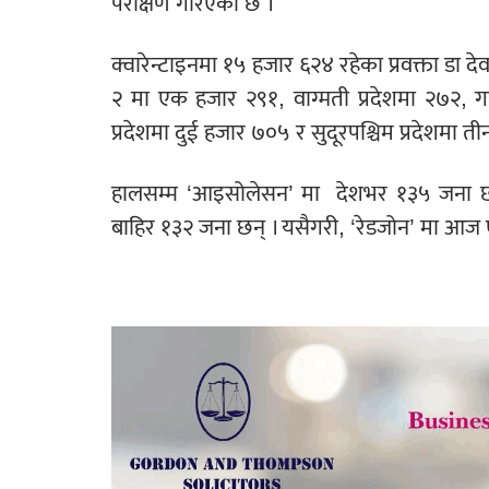
परीक्षण गरिएको छ ।
क्वारेन्टाइनमा १५ हजार ६२४ रहेका प्रवक्ता डा दे
२ मा एक हजार २९१, वाग्मती प्रदेशमा २७२, गण
प्रदेशमा दुई हजार ७०५ र सुदूरपश्चिम प्रदेशमा त
हालसम्म ‘आइसोलेसन’ मा
देशभर १३५ जना छ
बाहिर १३२ जना छन् । यसैगरी, ‘रेडजोन’ मा आज