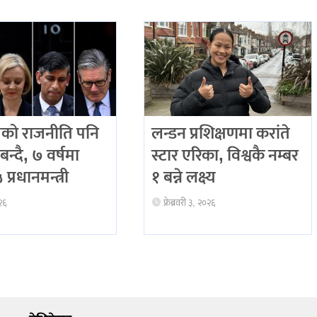
को राजनीति पनि
लन्डन प्रशिक्षणमा करांते
बन्दै, ७ वर्षमा
स्टार एरिका, विश्वकै नम्बर
प्रधानमन्त्री
१ बन्ने लक्ष्य
२६
फ्रेब्रवरी ३, २०२६