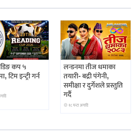
ेडिङ कप ५
लन्डनमा तीज धमाका
रमा, टिम इन्ट्री गर्न
तयारी- बद्री पंगेनी,
समीक्षा र दुर्गेशले प्रस्तुति
गर्दै
अगाडि
१८ घन्टा अगाडि