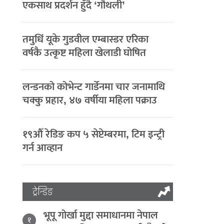
एकसाथ प्रदर्शन हुँदै ‘गौथली’
तमुधिं यूके गुडवील एम्बास्डर एरिका
वर्षकै उत्कृष्ट महिला खेलाडी घोषित
लन्डनको कोभेन्ट गार्डेनमा चार जनामाथि
चक्कु प्रहार, ४७ वर्षीया महिला पक्राउ
१९औँ रेडिङ कप ५ सेप्टेम्बरमा, टिम इन्ट्री
गर्न आव्हान
ट्रेन्डिङ
भूपू गोर्खा मुद्दा समाधानमा नेपाल
१