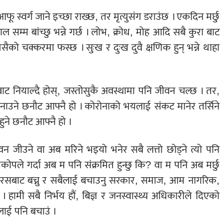
ू स्वर्ग जाने इच्छा राख्छ, तर मृत्युसंग डराउंछ । एकदिन मर्छु
 सम्म बांच्छु भन्ने गर्छ । लोभ, क्रोध, मोह आदि सबै कुरा बाट
्यसैको चक्करमा फस्छ । सुःख र दुःख दुवै क्षणिक हुन् भन्ने थाहा
ैबाट नियाल्दै होस्, जस्तोसुकै अवस्थामा पनि जीवन चल्छ । तर,
उने छनौट आफ्नै हो । कोरोनाको भयलाई संकट मानेर तर्सिने
ुने छनौट आफ्नै हो ।
ीवन जीउने वा अब मरिने भइयो भनेर सबै लत्तो छोड्ने त्यो पनि
रकोपले गर्दा अब म पनि संक्रमित हुन्छु कि? वा म पनि अब मर्छु
ा भाइरसबाट बच्नु र सबैलाई बचाउनु सरकार, समाज, आम नागरिक,
ो । हामी सबै निर्भय हौं, बिज्ञ र जनस्वास्थ्य अधिकारीले दिएको
ुलाई पनि बचाउं ।