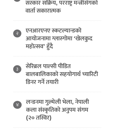
सरकार सक्रिय, परराष्ट्र मन्त्रीसँगको
वार्ता सकारात्मक
एनआरएनए स्कटल्यान्डको
२
आयोजनामा ग्लास्गोमा ‘खेलकुद
महोत्सव’ हुँदै
सेरिब्रल पाल्सी पीडित
३
बालबालिकाको सहयोगार्थ च्यारिटी
डिनर गर्ने तयारी
लन्डनमा गुल्मेली भेला, नेपाली
४
कला संस्कृतिको अनुपम संगम
(२० तस्विर)