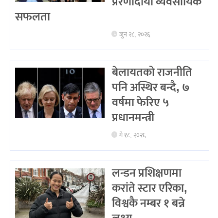
प्रेरणादायी व्यवसायिक
सफलता
जुन २८, २०२६
बेलायतको राजनीति
पनि अस्थिर बन्दै, ७
वर्षमा फेरिए ५
प्रधानमन्त्री
मे १८, २०२६
लन्डन प्रशिक्षणमा
करांते स्टार एरिका,
विश्वकै नम्बर १ बन्ने