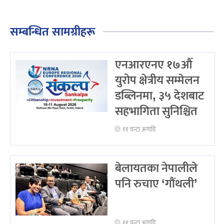
सम्बन्धित सामग्रीहरू
एनआरएनए १७औँ
युरोप क्षेत्रीय सम्मेलन
डब्लिनमा, ३५ देशबाट
सहभागिता सुनिश्चित
११ घन्टा अगाडि
बेलायतका नेपालीले
पनि रुचाए ‘गौंथली’
११ घन्टा अगाडि