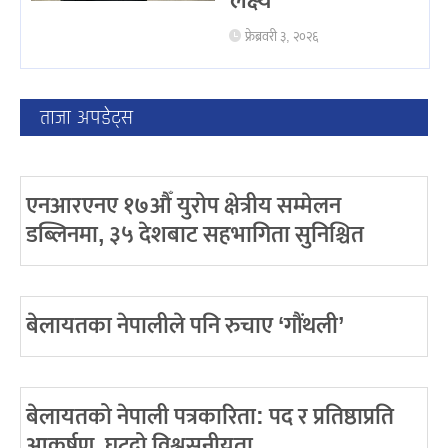
लक्ष्य
फ्रेब्रवरी ३, २०२६
ताजा अपडेट्स
एनआरएनए १७औँ युरोप क्षेत्रीय सम्मेलन
डब्लिनमा, ३५ देशबाट सहभागिता सुनिश्चित
बेलायतका नेपालीले पनि रुचाए ‘गौंथली’
बेलायतको नेपाली पत्रकारिता: पद र प्रतिष्ठाप्रति
आकर्षण, घट्दो विश्वसनीयता