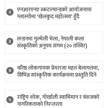
एनआरएनए स्कटल्यान्डको आयोजनामा
२
ग्लास्गोमा ‘खेलकुद महोत्सव’ हुँदै
लन्डनमा गुल्मेली भेला, नेपाली कला
३
संस्कृतिको अनुपम संगम (२० तस्विर)
वरिष्ठ लोकगायक प्रेमराजा महत बेलायतमा,
४
विभिन्न सांस्कृतिक कार्यक्रममा प्रस्तुति दिने
राष्ट्रिय शोक, गोर्खाली स्वाभिमान र वंशजको
५
नागरिकताको निरन्तरता