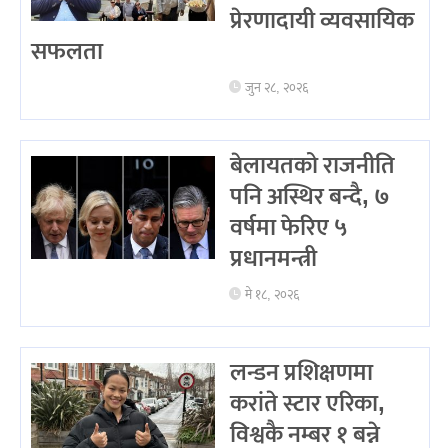
प्रेरणादायी व्यवसायिक
सफलता
जुन २८, २०२६
बेलायतको राजनीति
पनि अस्थिर बन्दै, ७
वर्षमा फेरिए ५
प्रधानमन्त्री
मे १८, २०२६
लन्डन प्रशिक्षणमा
करांते स्टार एरिका,
विश्वकै नम्बर १ बन्ने