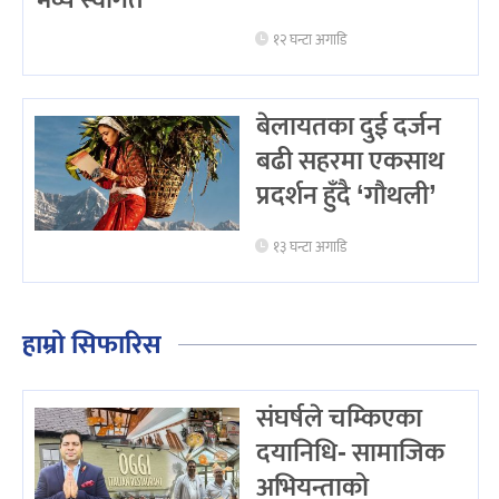
१२ घन्टा अगाडि
बेलायतका दुई दर्जन
बढी सहरमा एकसाथ
प्रदर्शन हुँदै ‘गौथली’
१३ घन्टा अगाडि
हाम्रो सिफारिस
संघर्षले चम्किएका
दयानिधि- सामाजिक
अभियन्ताको