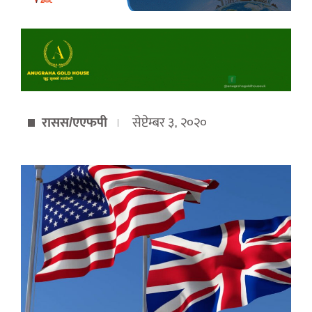
रासस/एएफपी
सेप्टेम्बर ३, २०२०