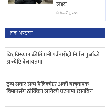
लक्ष्य
फ्रेब्रवरी ३, २०२६
ताजा अपडेट्स
विश्वविख्यात कीर्तिमानी पर्वतारोही निर्मल पुर्जाको
अन्त्येष्टि बेलायतमा
ट्रम्प सवार सैन्य हेलिकोप्टर अर्को यात्रुवाहक
विमानसँग ठोक्किन लागेको घटनामा छानबिन