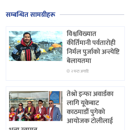
सम्बन्धित सामग्रीहरू
विश्वविख्यात
कीर्तिमानी पर्वतारोही
निर्मल पुर्जाको अन्त्येष्टि
बेलायतमा
२ घन्टा अगाडि
तेश्रो इन्फा अवार्डका
लागि यूकेबाट
काठमाडौं पुगेको
आयोजक टोलीलाई
भव्य स्वागत