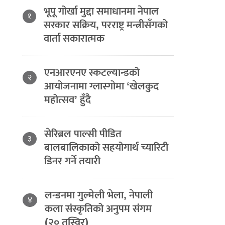
भूपू गोर्खा मुद्दा समाधानमा नेपाल
१
सरकार सक्रिय, परराष्ट्र मन्त्रीसँगको
वार्ता सकारात्मक
एनआरएनए स्कटल्यान्डको
२
आयोजनामा ग्लास्गोमा ‘खेलकुद
महोत्सव’ हुँदै
सेरिब्रल पाल्सी पीडित
३
बालबालिकाको सहयोगार्थ च्यारिटी
डिनर गर्ने तयारी
लन्डनमा गुल्मेली भेला, नेपाली
४
कला संस्कृतिको अनुपम संगम
(२० तस्विर)