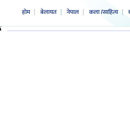
होम
बेलायत
नेपाल
कला /साहित्य
ू